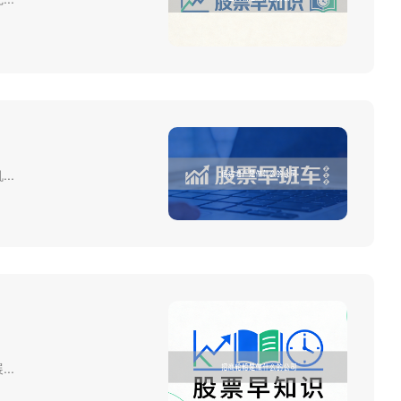
..
..