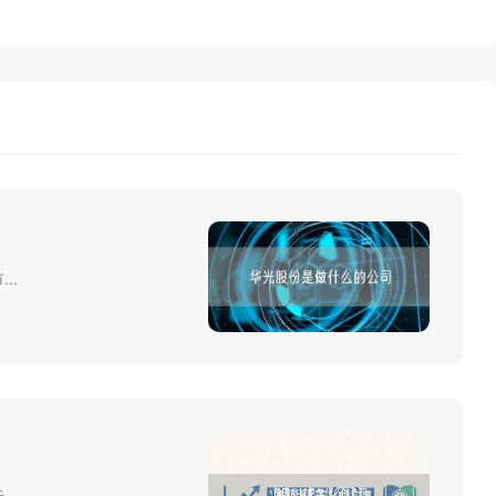
..
..